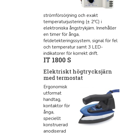
strömförsörjning och exakt
temperaturjustering (± 2ºC) i
elektroniska ångstrykjärn. Innehåller
en timer för ånga,
feldetekteringssystem, signal för fel
och temperatur samt 3 LED-
indikatorer för korrekt drift.
IT 1800 S
Elektriskt högtrycksjärn
med termostat
Ergonomisk
utformat
handtag,
kontaktor för
ånga,
speciellt
konstruerad
anodiserad