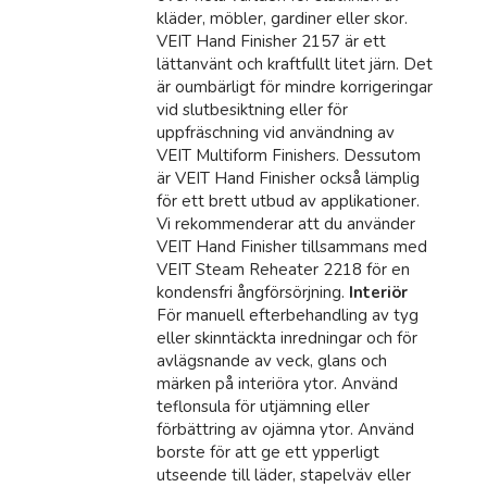
kläder, möbler, gardiner eller skor.
VEIT Hand Finisher 2157 är ett
lättanvänt och kraftfullt litet järn. Det
är oumbärligt för mindre korrigeringar
vid slutbesiktning eller för
uppfräschning vid användning av
VEIT Multiform Finishers. Dessutom
är VEIT Hand Finisher också lämplig
för ett brett utbud av applikationer.
Vi rekommenderar att du använder
VEIT Hand Finisher tillsammans med
VEIT Steam Reheater 2218 för en
kondensfri ångförsörjning.
Interiör
För manuell efterbehandling av tyg
eller skinntäckta inredningar och för
avlägsnande av veck, glans och
märken på interiöra ytor. Använd
teflonsula för utjämning eller
förbättring av ojämna ytor. Använd
borste för att ge ett ypperligt
utseende till läder, stapelväv eller