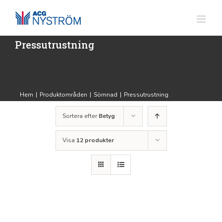
Fortsätt
till
innehållet
Pressutrustning
Hem
|
Produktområden
|
Sömnad
|
Pressutrustning
Sortera efter
Betyg
Visa
12 produkter