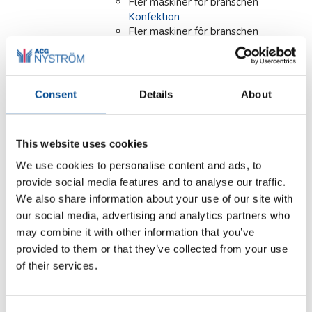
Fler maskiner för branschen
Konfektion
Fler maskiner för branschen
Läder/Skinn/Päls
Fler maskiner för branschen
Möbel/Bil/Tapetserare
Fler maskiner för branschen
Consent
Details
About
Ortopedi/Skor
Fler maskiner för branschen
Skrädderi/Ateljé/Butik
This website uses cookies
Fler maskiner för branschen
Teater/Opera/Skola
We use cookies to personalise content and ads, to
Fler maskiner för branschen
provide social media features and to analyse our traffic.
Tvätteri
We also share information about your use of our site with
our social media, advertising and analytics partners who
Detaljer
may combine it with other information that you’ve
provided to them or that they’ve collected from your use
of their services.
Primula ECO VAPOR