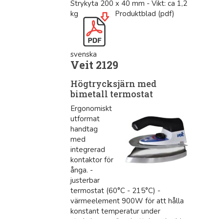
Strykyta 200 x 40 mm - Vikt: ca 1,2
kg
Produktblad (pdf)
svenska
Veit 2129
Högtrycksjärn med
bimetall termostat
Ergonomiskt
utformat
handtag
med
integrerad
kontaktor för
ånga. -
justerbar
termostat (60°C - 215°C) -
värmeelement 900W för att hålla
konstant temperatur under