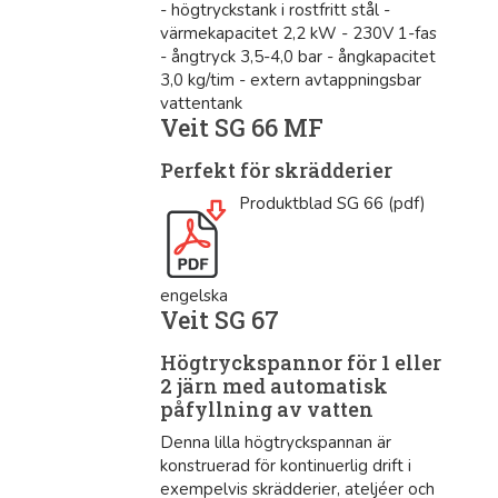
- högtryckstank i rostfritt stål -
värmekapacitet 2,2 kW - 230V 1-fas
- ångtryck 3,5-4,0 bar - ångkapacitet
3,0 kg/tim - extern avtappningsbar
vattentank
Veit SG 66 MF
Perfekt för skrädderier
Produktblad SG 66 (pdf)
engelska
Veit SG 67
Högtryckspannor för 1 eller
2 järn med automatisk
påfyllning av vatten
Denna lilla högtryckspannan är
konstruerad för kontinuerlig drift i
exempelvis skrädderier, ateljéer och