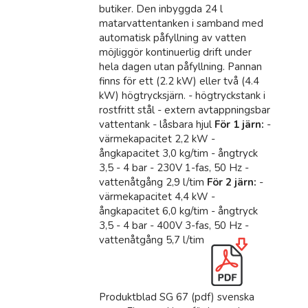
butiker. Den inbyggda 24 l
matarvattentanken i samband med
automatisk påfyllning av vatten
möjliggör kontinuerlig drift under
hela dagen utan påfyllning. Pannan
finns för ett (2.2 kW) eller två (4.4
kW) högtrycksjärn. - högtryckstank i
rostfritt stål - extern avtappningsbar
vattentank - låsbara hjul
För 1 järn:
-
värmekapacitet 2,2 kW -
ångkapacitet 3,0 kg/tim - ångtryck
3,5 - 4 bar - 230V 1-fas, 50 Hz -
vattenåtgång 2,9 l/tim
För 2 järn:
-
värmekapacitet 4,4 kW -
ångkapacitet 6,0 kg/tim - ångtryck
3,5 - 4 bar - 400V 3-fas, 50 Hz -
vattenåtgång 5,7 l/tim
Produktblad SG 67 (pdf) svenska