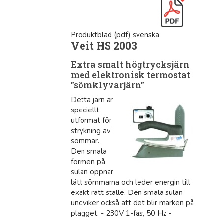
Produktblad (pdf) svenska
Veit HS 2003
Extra smalt högtrycksjärn
med elektronisk termostat
"sömklyvarjärn"
Detta järn är
speciellt
utformat för
strykning av
sömmar.
Den smala
formen på
sulan öppnar
lätt sömmarna och leder energin till
exakt rätt ställe. Den smala sulan
undviker också att det blir märken på
plagget. - 230V 1-fas, 50 Hz -