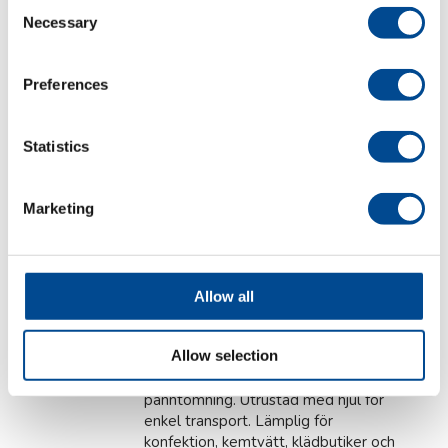
Consent
högtryckspannor
Necessary
Selection
Preferences
Primula ECO VAPOR
Statistics
Högtryckspannor
Industriell ånggenerator
Marketing
för kontinuerlig drift
Finns i olika modeller och med
anslutning för ett eller fler
ångstrykjärn beroende på effekt -
Allow all
från 2,5kW upp till 6kW. Alla
funktioner är elektroniskt styrda.
Allow selection
Levereras med en 20 liters
vattentank och en servicetank för
panntömning. Utrustad med hjul för
enkel transport. Lämplig för
konfektion, kemtvätt, klädbutiker och