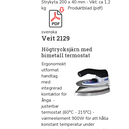
Strykyta 200 x 40 mm - Vikt: ca 1,2
kg
Produktblad (pdf)
svenska
Veit 2129
Högtrycksjärn med
bimetall termostat
Ergonomiskt
utformat
handtag
med
integrerad
kontaktor för
ånga. -
justerbar
termostat (60°C - 215°C) -
värmeelement 900W för att hålla
konstant temperatur under