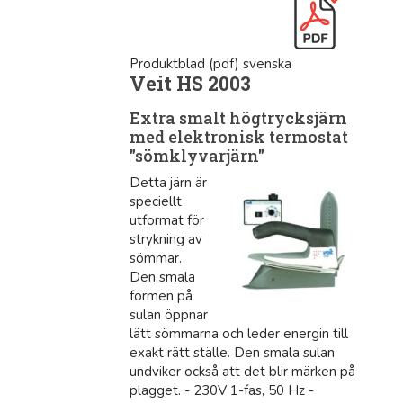
Produktblad (pdf) svenska
Veit HS 2003
Extra smalt högtrycksjärn
med elektronisk termostat
"sömklyvarjärn"
Detta järn är
speciellt
utformat för
strykning av
sömmar.
Den smala
formen på
sulan öppnar
lätt sömmarna och leder energin till
exakt rätt ställe. Den smala sulan
undviker också att det blir märken på
plagget. - 230V 1-fas, 50 Hz -