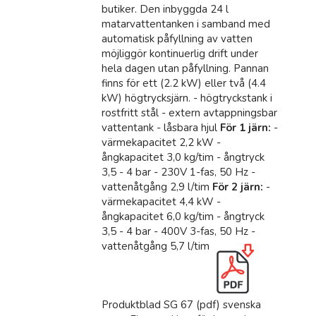
butiker. Den inbyggda 24 l
matarvattentanken i samband med
automatisk påfyllning av vatten
möjliggör kontinuerlig drift under
hela dagen utan påfyllning. Pannan
finns för ett (2.2 kW) eller två (4.4
kW) högtrycksjärn. - högtryckstank i
rostfritt stål - extern avtappningsbar
vattentank - låsbara hjul
För 1 järn:
-
värmekapacitet 2,2 kW -
ångkapacitet 3,0 kg/tim - ångtryck
3,5 - 4 bar - 230V 1-fas, 50 Hz -
vattenåtgång 2,9 l/tim
För 2 järn:
-
värmekapacitet 4,4 kW -
ångkapacitet 6,0 kg/tim - ångtryck
3,5 - 4 bar - 400V 3-fas, 50 Hz -
vattenåtgång 5,7 l/tim
Produktblad SG 67 (pdf) svenska