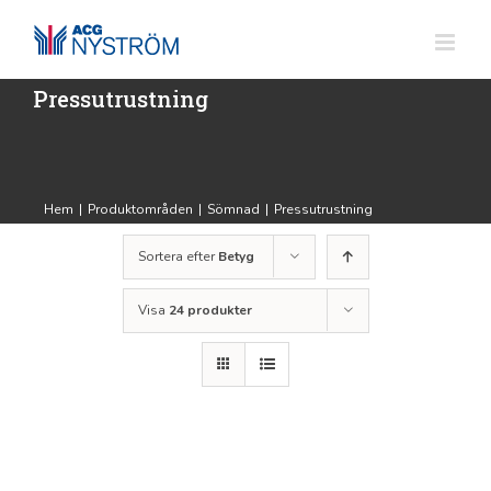
Fortsätt
till
innehållet
Pressutrustning
Hem
|
Produktområden
|
Sömnad
|
Pressutrustning
Sortera efter
Betyg
Visa
24 produkter