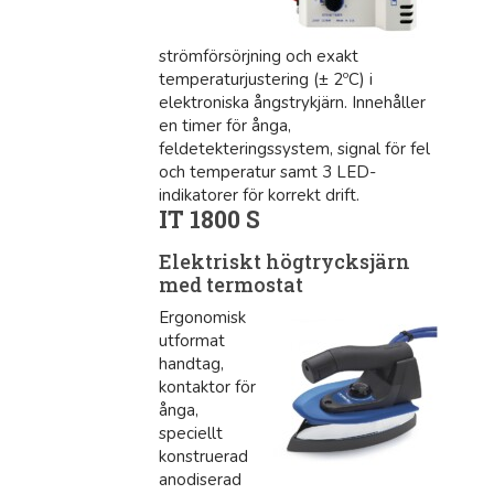
strömförsörjning och exakt
temperaturjustering (± 2ºC) i
elektroniska ångstrykjärn. Innehåller
en timer för ånga,
feldetekteringssystem, signal för fel
och temperatur samt 3 LED-
indikatorer för korrekt drift.
IT 1800 S
Elektriskt högtrycksjärn
med termostat
Ergonomisk
utformat
handtag,
kontaktor för
ånga,
speciellt
konstruerad
anodiserad