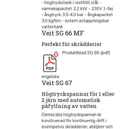
- högtryckstank i rostfritt stål -
värmekapacitet 2,2 kW - 230V 1-fas
- ångtryck 3,5-4,0 bar - ångkapacitet
3,0 kg/tim - extern avtappningsbar
vattentank
Veit SG 66 MF
Perfekt för skrädderier
Produktblad SG 66 (pdf)
engelska
Veit SG 67
Högtryckspannor för 1 eller
2 järn med automatisk
påfyllning av vatten
Denna lilla högtryckspannan är
konstruerad för kontinuerlig drift i
exempelvis skrädderier, ateljéer och