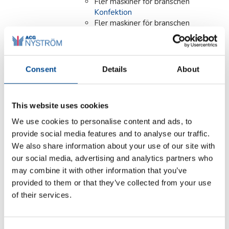
Fler maskiner för branschen
Konfektion
Fler maskiner för branschen
Läder/Skinn/Päls
Fler maskiner för branschen
Möbel/Bil/Tapetserare
Fler maskiner för branschen
Consent
Details
About
Ortopedi/Skor
Fler maskiner för branschen
Skrädderi/Ateljé/Butik
This website uses cookies
Fler maskiner för branschen
Teater/Opera/Skola
We use cookies to personalise content and ads, to
Fler maskiner för branschen
provide social media features and to analyse our traffic.
Tvätteri
We also share information about your use of our site with
our social media, advertising and analytics partners who
Detaljer
may combine it with other information that you’ve
provided to them or that they’ve collected from your use
of their services.
Primula ECO VAPOR