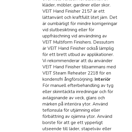
kläder, möbler, gardiner eller skor.
VEIT Hand Finisher 2157 är ett
lättanvänt och kraftfullt litet järn. Det
är oumbärligt för mindre korrigeringar
vid slutbesiktning eller för
uppfräschning vid användning av
VEIT Multiform Finishers. Dessutom
är VEIT Hand Finisher också lämplig
för ett brett utbud av applikationer.
Vi rekommenderar att du använder
VEIT Hand Finisher tillsammans med
VEIT Steam Reheater 2218 för en
kondensfri ångförsörjning.
Interiör
För manuell efterbehandling av tyg
eller skinntäckta inredningar och för
avlägsnande av veck, glans och
märken på interiöra ytor. Använd
teflonsula för utjämning eller
förbättring av ojämna ytor. Använd
borste för att ge ett ypperligt
utseende till läder, stapelväv eller