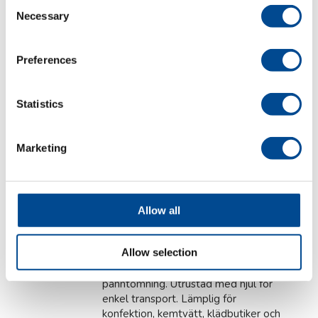
Consent
högtryckspannor
Necessary
Selection
Preferences
Primula ECO VAPOR
Statistics
Högtryckspannor
Industriell ånggenerator
Marketing
för kontinuerlig drift
Finns i olika modeller och med
anslutning för ett eller fler
ångstrykjärn beroende på effekt -
Allow all
från 2,5kW upp till 6kW. Alla
funktioner är elektroniskt styrda.
Allow selection
Levereras med en 20 liters
vattentank och en servicetank för
panntömning. Utrustad med hjul för
enkel transport. Lämplig för
konfektion, kemtvätt, klädbutiker och