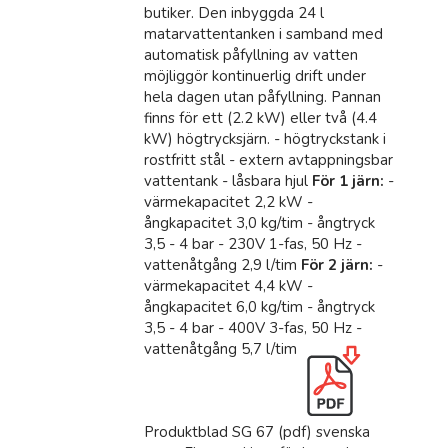
butiker. Den inbyggda 24 l
matarvattentanken i samband med
automatisk påfyllning av vatten
möjliggör kontinuerlig drift under
hela dagen utan påfyllning. Pannan
finns för ett (2.2 kW) eller två (4.4
kW) högtrycksjärn. - högtryckstank i
rostfritt stål - extern avtappningsbar
vattentank - låsbara hjul
För 1 järn:
-
värmekapacitet 2,2 kW -
ångkapacitet 3,0 kg/tim - ångtryck
3,5 - 4 bar - 230V 1-fas, 50 Hz -
vattenåtgång 2,9 l/tim
För 2 järn:
-
värmekapacitet 4,4 kW -
ångkapacitet 6,0 kg/tim - ångtryck
3,5 - 4 bar - 400V 3-fas, 50 Hz -
vattenåtgång 5,7 l/tim
Produktblad SG 67 (pdf) svenska