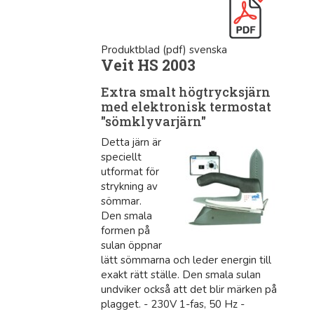
Produktblad (pdf) svenska
Veit HS 2003
Extra smalt högtrycksjärn
med elektronisk termostat
"sömklyvarjärn"
Detta järn är
speciellt
utformat för
strykning av
sömmar.
Den smala
formen på
sulan öppnar
lätt sömmarna och leder energin till
exakt rätt ställe. Den smala sulan
undviker också att det blir märken på
plagget. - 230V 1-fas, 50 Hz -