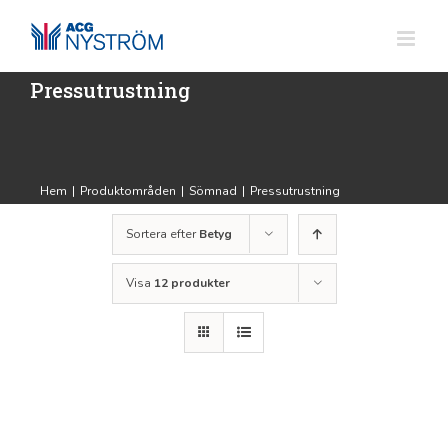
Fortsätt
till
innehållet
Pressutrustning
Hem
|
Produktområden
|
Sömnad
|
Pressutrustning
Sortera efter
Betyg
Visa
12 produkter