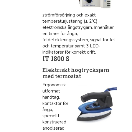
strömförsörjning och exakt
temperaturjustering (± 2ºC) i
elektroniska ångstrykjärn. Innehåller
en timer för ånga,
feldetekteringssystem, signal för fel
och temperatur samt 3 LED-
indikatorer för korrekt drift.
IT 1800 S
Elektriskt högtrycksjärn
med termostat
Ergonomisk
utformat
handtag,
kontaktor för
ånga,
speciellt
konstruerad
anodiserad