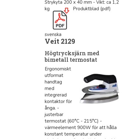
Strykyta 200 x 40 mm - Vikt: ca 1,2
kg
Produktblad (pdf)
svenska
Veit 2129
Högtrycksjärn med
bimetall termostat
Ergonomiskt
utformat
handtag
med
integrerad
kontaktor för
ånga. -
justerbar
termostat (60°C - 215°C) -
värmeelement 900W för att hålla
konstant temperatur under