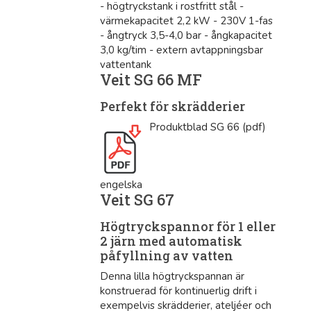
- högtryckstank i rostfritt stål -
värmekapacitet 2,2 kW - 230V 1-fas
- ångtryck 3,5-4,0 bar - ångkapacitet
3,0 kg/tim - extern avtappningsbar
vattentank
Veit SG 66 MF
Perfekt för skrädderier
Produktblad SG 66 (pdf)
engelska
Veit SG 67
Högtryckspannor för 1 eller
2 järn med automatisk
påfyllning av vatten
Denna lilla högtryckspannan är
konstruerad för kontinuerlig drift i
exempelvis skrädderier, ateljéer och