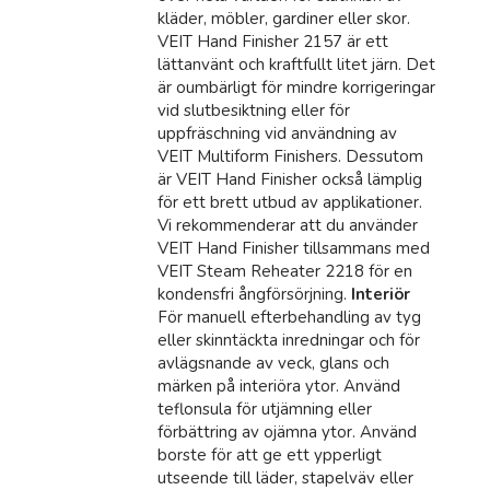
kläder, möbler, gardiner eller skor.
VEIT Hand Finisher 2157 är ett
lättanvänt och kraftfullt litet järn. Det
är oumbärligt för mindre korrigeringar
vid slutbesiktning eller för
uppfräschning vid användning av
VEIT Multiform Finishers. Dessutom
är VEIT Hand Finisher också lämplig
för ett brett utbud av applikationer.
Vi rekommenderar att du använder
VEIT Hand Finisher tillsammans med
VEIT Steam Reheater 2218 för en
kondensfri ångförsörjning.
Interiör
För manuell efterbehandling av tyg
eller skinntäckta inredningar och för
avlägsnande av veck, glans och
märken på interiöra ytor. Använd
teflonsula för utjämning eller
förbättring av ojämna ytor. Använd
borste för att ge ett ypperligt
utseende till läder, stapelväv eller